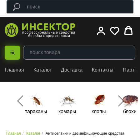
Главная
Каталог
Доставка
Контакты
Партн
тараканы
комары
клопы
блохи
Главная
/
Каталог
/
Антисептики и дезинфицирующие средства