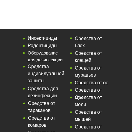
Инсектициды
Средства от
Родентициды
блох
Оборудование
Средства от
для дезинсекции
клещей
Средства
Средства от
индивидуальной
муравьев
защиты
Средства от ос
Средства для
Средства от
дезинфекции
мух
Средства от
Средства от
моли
тараканов
Средства от
Средства от
мышей
комаров
Средства от