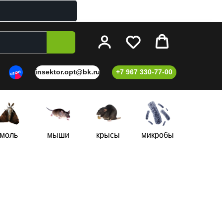
insektor.opt@bk.ru
+7 967 330-77-00
моль
мыши
крысы
микробы