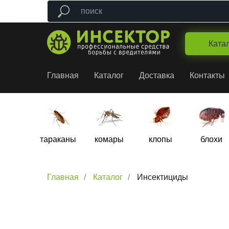
Ката
Главная
Каталог
Доставка
Контакты
тараканы
комары
клопы
блохи
Главная
/
Каталог
/
Инсектициды