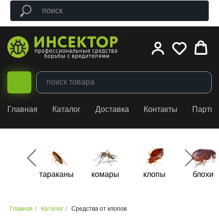
Главная
Каталог
Доставка
Контакты
Партн
тараканы
комары
клопы
блохи
Главная
/
Каталог
/
Средства от клопов