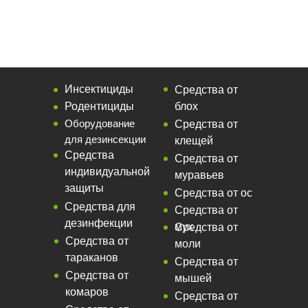
Инсектициды
Средства от
Родентициды
блох
Оборудование
Средства от
для дезинсекции
клещей
Средства
Средства от
индивидуальной
муравьев
защиты
Средства от ос
Средства для
Средства от
дезинфекции
мух
Средства от
Средства от
моли
тараканов
Средства от
Средства от
мышей
комаров
Средства от