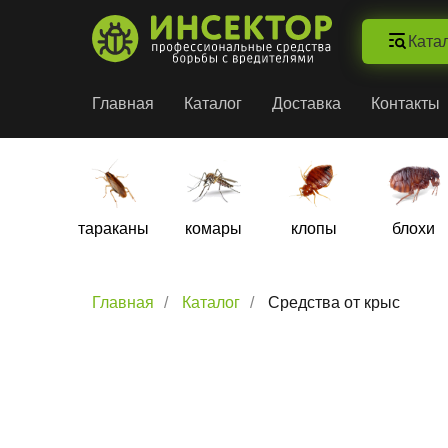
Ката
Главная
Каталог
Доставка
Контакты
тараканы
комары
клопы
блохи
Главная
/
Каталог
/
Средства от крыс