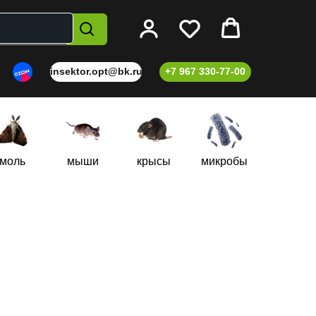
insektor.opt@bk.ru
+7 967 330-77-00
моль
мыши
крысы
микробы