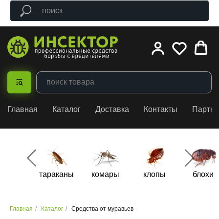
Главная
Каталог
Доставка
Контакты
Партн
тараканы
комары
клопы
блохи
Главная
/
Каталог
/
Средства от муравьев