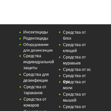
Инсектициды
Средства от
Родентициды
блох
Оборудование
Средства от
для дезинсекции
клещей
Средства
Средства от
индивидуальной
муравьев
защиты
Средства от ос
Средства для
Средства от
дезинфекции
мух
Средства от
Средства от
моли
тараканов
Средства от
Средства от
мышей
комаров
Средства от