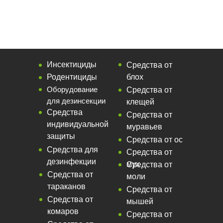
Инсектициды
Средства от
Родентициды
блох
Оборудование
Средства от
для дезинсекции
клещей
Средства
Средства от
индивидуальной
муравьев
защиты
Средства от ос
Средства для
Средства от
дезинфекции
мух
Средства от
Средства от
моли
тараканов
Средства от
Средства от
мышей
комаров
Средства от