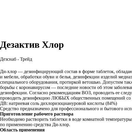
Дезактив Хлор
Дезснаб - Трейд
ДОБАВИТЬ В КОРЗИНУ
Ди-хлор — дезинфицирующий состав в форме таблеток, обладаю
и мебели, обработки обуви и белья, дезинфекции изделий медназ
специального оборудования, протиркой ветошью. Допустим такж
борьбы с коронавирусом — последние новости об этом заболева
дезинфекции. Согласно рекомендациям ВОЗ, проводить ее следу
проводить дезинфекцию ЛЮБЫХ общественных помещений со сред
ДВ: натриевая соль дихлоризоциануровой кислоты (84%)
Средство предназначено для профессионального и бытового ис
Приготовление рабочего раствора
Необходимо растворить таблетки в воде комнатной температуры
по применению средства Ди-хлор.
Область применения