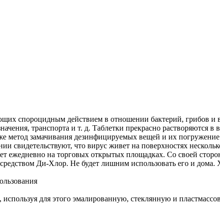
щих спороцидным действием в отношении бактерий, грибов и в
начения, транспорта и т. д. Таблетки прекрасно растворяются в
е метод замачивания дезинфицируемых вещей и их погружение в 
нии свидетельствуют, что вирус живет на поверхностях несколь
ет ежедневно на торговых открытых площадках. Со своей сторон
ством Ди-Хлор. Не будет лишним использовать его и дома. Хо
пользования
, используя для этого эмалированную, стеклянную и пластмассо