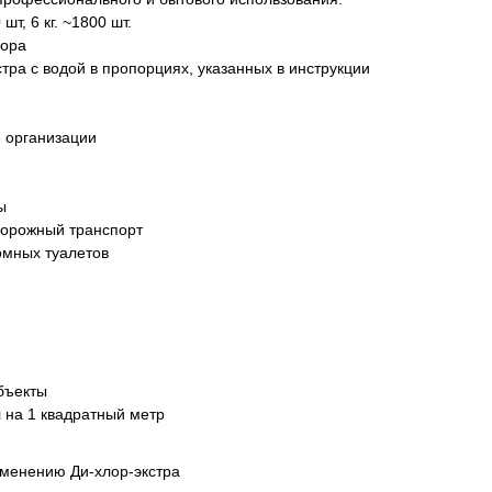
шт, 6 кг. ~1800 шт.
вора
тра с водой в пропорциях, указанных в инструкции
 организации
ы
орожный транспорт
омных туалетов
бъекты
 на 1 квадратный метр
именению Ди-хлор-экстра