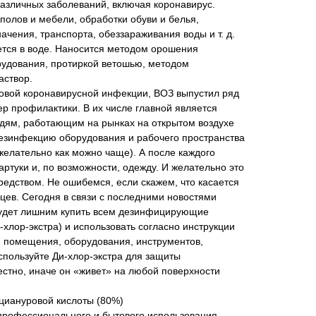
различных заболеваний, включая коронавирус.
полов и мебели, обработки обуви и белья,
чения, транспорта, обеззараживания воды и т. д.
ется в воде. Наносится методом орошения
удования, протиркой ветошью, методом
аствор.
новой коронавирусной инфекции, ВОЗ выпустил ряд
р профилактики. В их числе главной является
дям, работающим на рынках на открытом воздухе
дезинфекцию оборудования и рабочего пространства
(желательно как можно чаще). А после каждого
артуки и, по возможности, одежду. И желательно это
едством. Не ошибемся, если скажем, что касается
вцев. Сегодня в связи с последними новостями
 будет лишним купить всем дезинфицирующие
-хлор-экстра) и использовать согласно инструкции
 помещения, оборудования, инструментов,
Используйте Ди-хлор-экстра для защиты
вестно, иначе он «живет» на любой поверхности
оциануровой кислоты (80%)
профессионального и бытового использования.