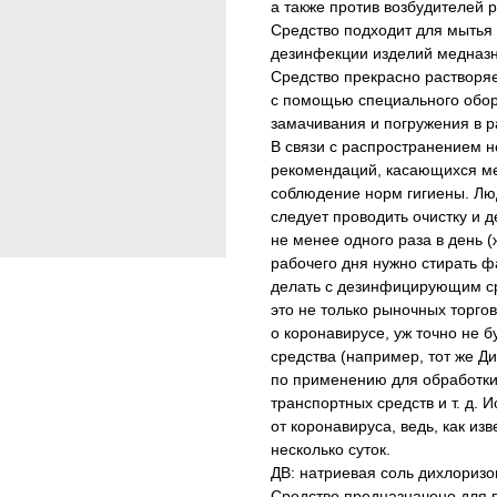
а также против возбудителей 
Средство подходит для мытья 
дезинфекции изделий медназна
Средство прекрасно растворя
с помощью специального обор
замачивания и погружения в р
В связи с распространением 
рекомендаций, касающихся ме
соблюдение норм гигиены. Лю
следует проводить очистку и 
не менее одного раза в день 
рабочего дня нужно стирать ф
делать с дезинфицирующим ср
это не только рыночных торго
о коронавирусе, уж точно не
средства (например, тот же Ди
по применению для обработки
транспортных средств и т. д. 
от коронавируса, ведь, как из
несколько суток.
ДВ: натриевая соль дихлориз
Средство предназначено для 