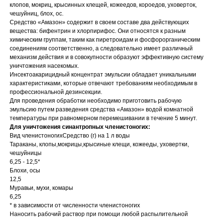
клопов, мокриц, крысинных клещей, кожеедов, короедов, уховерток,
чешуйниц, блох, ос.
Средство «Амазон» содержит в своем составе два действующих
вещества: бифентрин и хлорпирифос. Они относятся к разным
химическим группам, таким как пиретроидам и фосфорорганическим
соединениям соответственно, а следовательно имеет различный
механизм действия и в совокупности образуют эффективную систему
уничтожения насекомых.
Инсектоакарицидный концентрат эмульсии обладает уникальными
характеристиками, которые отвечают требованиям необходимым в
профессиональной дезинсекции.
Для проведения обработки необходимо приготовить рабочую
эмульсию путем разведения средства «Амазон» водой комнатной
температуры при равномерном перемешивании в течение 5 минут.
Для уничтожения синантропных членистоногих:
Вид членистоногихСредство (г) на 1 л воды
Тараканы, клопы,мокрицы,крысиные клещи, кожееды, уховертки,
чешуйницы
6,25 - 12,5*
Блохи, осы
12,5
Муравьи, мухи, комары
6,25
* в зависимости от численности членистоногих
Наносить рабочий раствор при помощи любой распылительной