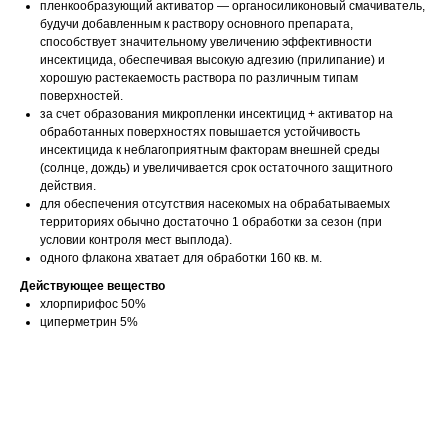
пленкообразующий активатор — органосиликоновый смачиватель,
будучи добавленным к раствору основного препарата,
способствует значительному увеличению эффективности
инсектицида, обеспечивая высокую адгезию (прилипание) и
хорошую растекаемость раствора по различным типам
поверхностей.
за счет образования микропленки инсектицид + активатор на
обработанных поверхностях повышается устойчивость
инсектицида к неблагоприятным факторам внешней среды
(солнце, дождь) и увеличивается срок остаточного защитного
действия.
для обеспечения отсутствия насекомых на обрабатываемых
территориях обычно достаточно 1 обработки за сезон (при
условии контроля мест выплода).
одного флакона хватает для обработки 160 кв. м.
Действующее вещество
хлорпирифос 50%
циперметрин 5%
Тип средства: концентрат эмульсии
Спектр действия: комары
Спектр действия: мухи
Спектр действия: осы
Действующее вещество: хлорпирифос