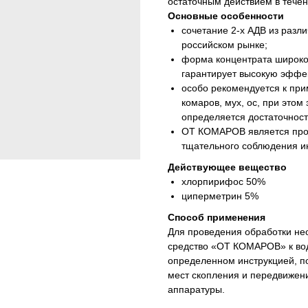
остаточным действием в течен
Основные особенности
сочетание 2-х АДВ из разл
российском рынке;
форма концентрата широко 
гарантирует высокую эффе
особо рекомендуется к пр
комаров, мух, ос, при это
определяется достаточност
ОТ КОМАРОВ является проф
тщательного соблюдения и
Действующее вещество
хлорпирифос 50%
циперметрин 5%
Способ применения
Для проведения обработки не
средство «ОТ КОМАРОВ» к вод
определенном инструкцией, п
мест скопления и передвиже
аппаратуры.