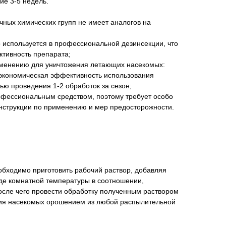
ие 3-5 недель.
ичных химических групп не имеет аналогов на
используется в профессиональной дезинсекции, что
ктивность препарата;
именению для уничтожения летающих насекомых:
м экономическая эффективность использования
ью проведения 1-2 обработок за сезон;
ессиональным средством, поэтому требует особо
нструкции по применению и мер предосторожности.
обходимо приготовить рабочий раствор, добавляя
е комнатной температуры в соотношении,
осле чего провести обработку полученным раствором
ния насекомых орошением из любой распылительной