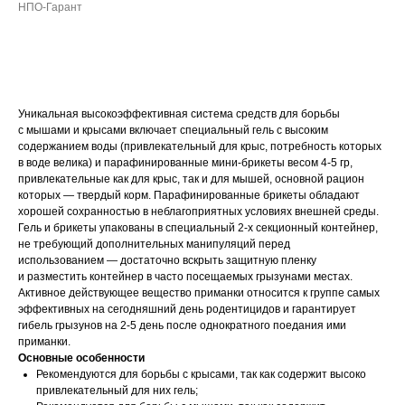
НПО-Гарант
ДОБАВИТЬ В КОРЗИНУ
Уникальная высокоэффективная система средств для борьбы
с мышами и крысами включает специальный гель с высоким
содержанием воды (привлекательный для крыс, потребность которых
в воде велика) и парафинированные мини-брикеты весом 4-5 гр,
привлекательные как для крыс, так и для мышей, основной рацион
которых — твердый корм. Парафинированные брикеты обладают
хорошей сохранностью в неблагоприятных условиях внешней среды.
Гель и брикеты упакованы в специальный 2-х секционный контейнер,
не требующий дополнительных манипуляций перед
использованием — достаточно вскрыть защитную пленку
и разместить контейнер в часто посещаемых грызунами местах.
Активное действующее вещество приманки относится к группе самых
эффективных на сегодняшний день родентицидов и гарантирует
гибель грызунов на 2-5 день после однократного поедания ими
приманки.
Основные особенности
Рекомендуются для борьбы с крысами, так как содержит высоко
привлекательный для них гель;