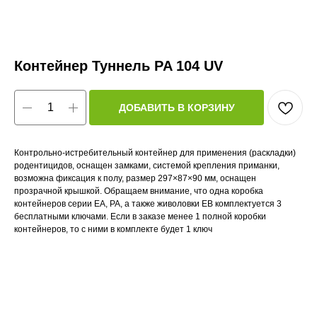
Контейнер Туннель PA 104 UV
ДОБАВИТЬ В КОРЗИНУ
Контрольно-истребительный контейнер для применения (раскладки)
родентицидов, оснащен замками, системой крепления приманки,
возможна фиксация к полу, размер 297×87×90 мм, оснащен
прозрачной крышкой. Обращаем внимание, что одна коробка
контейнеров серии EA, PA, а также живоловки EB комплектуется 3
бесплатными ключами. Если в заказе менее 1 полной коробки
контейнеров, то с ними в комплекте будет 1 ключ
Тип средства: механическая ловушка
Спектр действия: крысы
Спектр действия: мыши
Страна: Венгрия