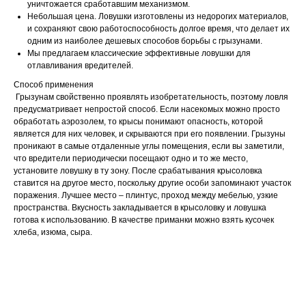
уничтожается сработавшим механизмом.
Небольшая цена. Ловушки изготовлены из недорогих материалов,
и сохраняют свою работоспособность долгое время, что делает их
одним из наиболее дешевых способов борьбы с грызунами.
Мы предлагаем классические эффективные ловушки для
отлавливания вредителей.
Способ применения
Грызунам свойственно проявлять изобретательность, поэтому ловля
предусматривает непростой способ. Если насекомых можно просто
обработать аэрозолем, то крысы понимают опасность, которой
является для них человек, и скрываются при его появлении. Грызуны
проникают в самые отдаленные углы помещения, если вы заметили,
что вредители периодически посещают одно и то же место,
установите ловушку в ту зону. После срабатывания крысоловка
ставится на другое место, поскольку другие особи запоминают участок
поражения. Лучшее место – плинтус, проход между мебелью, узкие
пространства. Вкусность закладывается в крысоловку и ловушка
готова к использованию. В качестве приманки можно взять кусочек
хлеба, изюма, сыра.
Тип средства: механическая ловушка
Спектр действия: крысы