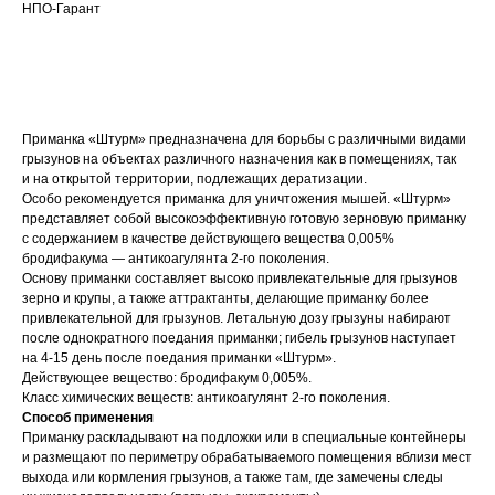
НПО-Гарант
ДОБАВИТЬ В КОРЗИНУ
Приманка «Штурм» предназначена для борьбы с различными видами
грызунов на объектах различного назначения как в помещениях, так
и на открытой территории, подлежащих дератизации.
Особо рекомендуется приманка для уничтожения мышей. «Штурм»
представляет собой высокоэффективную готовую зерновую приманку
с содержанием в качестве действующего вещества 0,005%
бродифакума — антикоагулянта 2-го поколения.
Основу приманки составляет высоко привлекательные для грызунов
зерно и крупы, а также аттрактанты, делающие приманку более
привлекательной для грызунов. Летальную дозу грызуны набирают
после однократного поедания приманки; гибель грызунов наступает
на 4-15 день после поедания приманки «Штурм».
Действующее вещество: бродифакум 0,005%.
Класс химических веществ: антикоагулянт 2-го поколения.
Способ применения
Приманку раскладывают на подложки или в специальные контейнеры
и размещают по периметру обрабатываемого помещения вблизи мест
выхода или кормления грызунов, а также там, где замечены следы