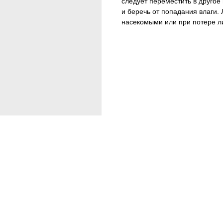
следует переместить в другое
и беречь от попадания влаги.
насекомыми или при потере ли
Тип средства: клеевая ловушк
Спектр действия: моль
Действующее вещество: клей
Страна: Польша