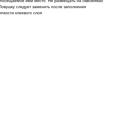
 посещаемое ими место. Не размещать на сквозняках
 Ловушку следует заменить после заполнения
пкости клеевого слоя
а