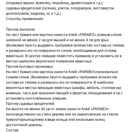
плодовых мушек, жужелиц, чешуйниц, древоточцев и т.д.);
садовых вредителей (гусениц, улиток, плодожорок, листоверток,
долгоносиков, пядениц, ос и т.д.) .
Способы применения:
Против грызунов:
На лист бумаги или картона нанести Клей «FARMEX» ровным слоем
шириной не менее 2 см для мышей и не менее 4 см для крыс.
(Возможно просто выдавить требуемое количество состава из тюбика
и размазать его по поверхности слоем, необходимым для отлова
животных). В центре ловушки поместить приманку и установить ее в
местах наиболее вероятного появления животных.
Против бытовых насекомых:
На лист бумаги или картона нанести Клей «FARMEX»произвольно
тонким слоем. (Возможно просто выдавить требуемое количество
состава из тюбика и размазать его по поверхности. В наиболее
вероятных местах миграции животных (шкафы, мебель, стеллаж как
книжные, так и для хранения овощей и фруктов, оборудование и пр.)
установить изготовленные ловушки.
Против садовых вредителей:
На высоте не менее 40 см от земли нанести Клей «FARMEX»
непосредственно на ствол дерева или на закрепленную на стволе
бумагу/ткань/подложку в виде кольца или нескольких колец
достаточной ширины.
Состав: