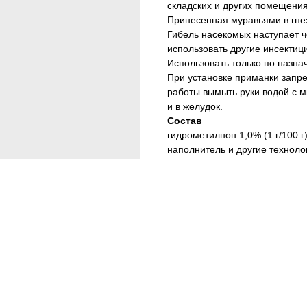
складских и других помещения
Принесенная муравьями в гне
Гибель насекомых наступает 
использовать другие инсекти
Использовать только по назна
При установке приманки запре
работы вымыть руки водой с м
и в желудок.
Состав
гидрометилнон 1,0% (1 г/100 г
наполнитель и другие техноло
Тип средства: гранулы
Спектр действия: муравьи
Действующее вещество: хлор
Страна: Польша