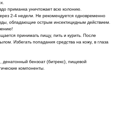
х.
здо приманка уничтожает всю колонию.
через 2-4 недели. Не рекомендуется одновременно
циды, обладающие острым инсектицидным действием.
чению!
щается принимать пищу, пить и курить. После
ылом. Избегать попадания средства на кожу, в глаза
), денатонный бензоат (битрекс), пищевой
гические компоненты.
пирифос