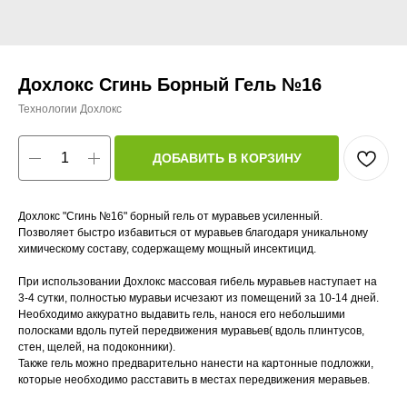
Дохлокс Сгинь Борный Гель №16
Технологии Дохлокс
ДОБАВИТЬ В КОРЗИНУ
Дохлокс "Сгинь №16" борный гель от муравьев усиленный.
Позволяет быстро избавиться от муравьев благодаря уникальному
химическому составу, содержащему мощный инсектицид.
При использовании Дохлокс массовая гибель муравьев наступает на
3-4 сутки, полностью муравьи исчезают из помещений за 10-14 дней.
Необходимо аккуратно выдавить гель, нанося его небольшими
полосками вдоль путей передвижения муравьев( вдоль плинтусов,
стен, щелей, на подоконники).
Также гель можно предварительно нанести на картонные подложки,
которые необходимо расставить в местах передвижения меравьев.