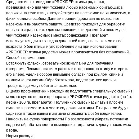
Средство инсектицидное «PROXIDER птичья радость»,
предназначено для уничтожения любых насекомых обитающих в
перьях и на теле птицы, воздействует на насекомое не химическим, а
физическим способом. Данный принцип действия не позволяет
насекомым выработать защиту. Средство подходит для обработки
перьев птицы, а так же для смешивания с подстилкой и песком для
уничтожения насекомых в местах содержания. Препарат
используется для всех видов домашней птицы не зависимо от её
возраста. Убой птицы и употребление яиц при использовании
«PROXIDER птичья радость» может производиться без ограничений.
Способы применения:
Встряхнуть флакон, отрезать носик колпачка для получения
отверстия. Легким нажатием распылить порошок на птицу и втереть
его в перо, уделив особое внимание области под крылом, спине и
нижним конечностям. Обработать пол, подстилки, все щели и
трещины, где могут обитать насекомые.
В целях профилактики необходимо подготовить специальную смесь из
мелкого сухого песка и препарата «PROXIDER птичья радость» (на 1 кг
песка - 100 гр. препарата). Полученную смесь насыпать в плоские
емкости и разместить в месте содержания птицы. Птицы сами будут
садиться в такие ванны и активно стряхивать с себя вредителей.
Наносить на сухую поверхность! По возможности убирать источники
воды из обрабатываемого помещения - ограничить доступ насекомых
к воде.
Норма расхода: