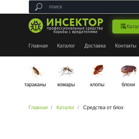
Ката
Главная
Каталог
Доставка
Контакты
тараканы
комары
клопы
блохи
Главная
/
Каталог
/
Средства от блох