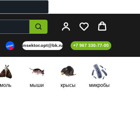
insektor.opt@bk.ru
+7 967 330-77-00
моль
мыши
крысы
микробы