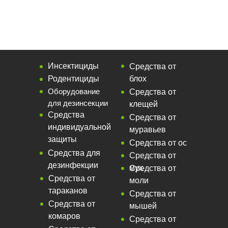
Инсектициды
Средства от
Родентициды
блох
Оборудование
Средства от
для дезинсекции
клещей
Средства
Средства от
индивидуальной
муравьев
защиты
Средства от ос
Средства для
Средства от
дезинфекции
мух
Средства от
Средства от
моли
тараканов
Средства от
Средства от
мышей
комаров
Средства от