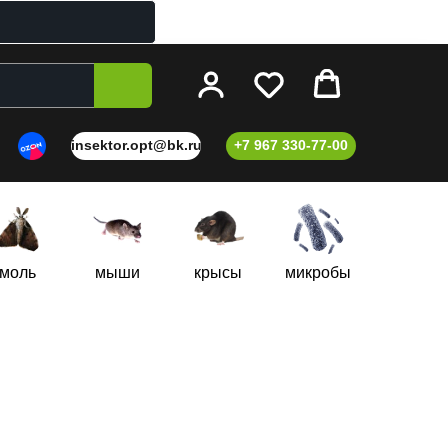
insektor.opt@bk.ru
+7 967 330-77-00
моль
мыши
крысы
микробы