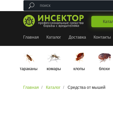
Ката
Главная
Каталог
Доставка
Контакты
тараканы
комары
клопы
блохи
Главная
/
Каталог
/
Средства от мышей