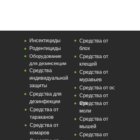
Инсектициды
Средства от
Родентициды
блох
Оборудование
Средства от
для дезинсекции
клещей
Средства
Средства от
индивидуальной
муравьев
защиты
Средства от ос
Средства для
Средства от
дезинфекции
мух
Средства от
Средства от
моли
тараканов
Средства от
Средства от
мышей
комаров
Средства от