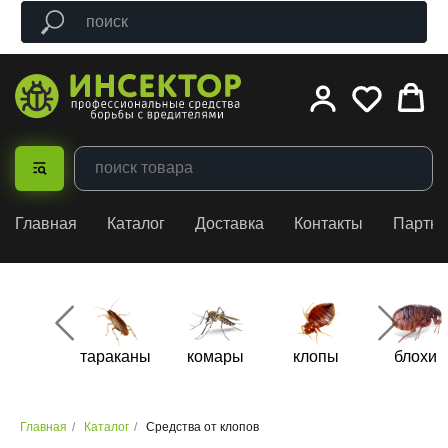
Главная
Каталог
Доставка
Контакты
Партн
тараканы
комары
клопы
блохи
Главная
/
Каталог
/
Средства от клопов