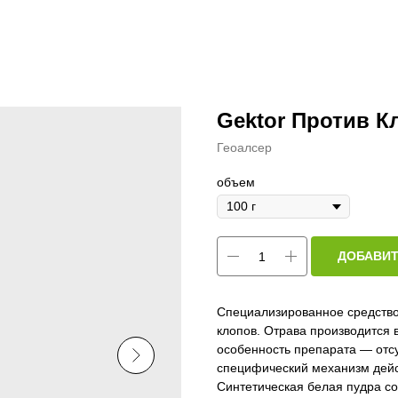
Gektor Против К
Геоалсер
объем
ДОБАВИТ
Специализированное средство
клопов. Отрава производится
особенность препарата — отсу
специфический механизм дейс
Синтетическая белая пудра со