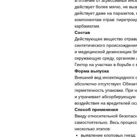
В отличие от агрессивных инс
действует более мягко, не вы
действует даже на паразитов,
компонентам отрав: пиретро
карбаматам.
Состав
Действующее вещество отрав
синтетического происхождени
и медицинской дезинсекции бл
окружающую среду, организм 
Гектор на участках в борьбе с
Форма выпуска
Внешний вид инсектицидного с
абсолютно отсутствует. Обяз
герметичность упаковки. При 
и утрачивает абсорбирующую 
воздействия на вредителей ос
Способ применения
Ввиду относительной безопасн
самостоятельно. Весь процесс
несколько этапов:
выявление клоповых гнезд;