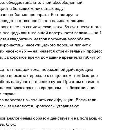
кое, обладает значительной абсорбционной
ает в больших количествах воду.
вано действие препарата. Контактируя с
редство от клопов Гектор начинает активно
ровать ее на своих «песчинках». За счет несчетного
я площадь впитывающей поверхности велика — на 1
сотен квадратных метров покрытия-адсорбента.
микрочастицы инсектицидного порошка липнут к
огих насекомых — начинается стремительный процесс
. За короткое время домашние вредители гибнут от
исит от площади тела, пораженной действующим
мое проконтактировало с веществом, тем быстрее
ибель наступает в течение суток. При этом не имеет
лопа соприкасалась со средством — обезвоживание
 случае.
фа перестает выполнять свои функции. Вредители
ссы замедляются, кровососы утрачивают
опов аналогичным образом действует и на ползающих
в, блох.