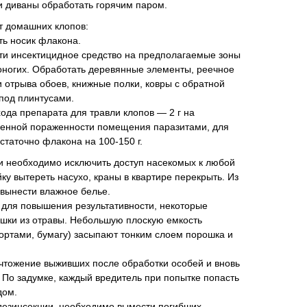
и диваны обработать горячим паром.
т домашних клопов:
ть носик флакона.
и инсектицидное средство на предполагаемые зоны
оногих. Обработать деревянные элементы, реечное
и отрыва обоев, книжные полки, ковры с обратной
 под плинтусами.
да препарата для травли клопов — 2 г на
ренной пораженности помещения паразитами, для
статочно флакона на 100-150 г.
 необходимо исключить доступ насекомых к любой
йку вытереть насухо, краны в квартире перекрыть. Из
вынести влажное белье.
 для повышения результативности, некоторые
шки из отравы. Небольшую плоскую емкость
ортами, бумагу) засыпают тонким слоем порошка и
ичтожение выживших после обработки особей и вновь
По задумке, каждый вредитель при попытке попасть
дом.
 дезинсекции, необходимо вымести погибших