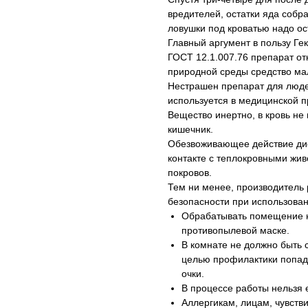
вредителей, остатки яда собр
ловушки под кроватью надо ос
Главный аргумент в пользу Ге
ГОСТ 12.1.007.76 препарат от
природной среды средство мал
Нестрашен препарат для люде
используется в медицинской п
Вещество инертно, в кровь не
кишечник.
Обезвоживающее действие дио
контакте с теплокровными жив
покровов.
Тем ни менее, производитель
безопасности при использова
Обрабатывать помещение н
противопылевой маске.
В комнате не должно быть 
целью профилактики попада
очки.
В процессе работы нельзя е
Аллергикам, лицам, чувств