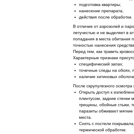
подготовка квартиры;
нанесение препарата;
действия после обработки.
В отличие от аэрозолей и пар
летучестью и не выделяет в 
попадания в места обитания 
точностью нанесения средства
Перед тем, как травить крово
Характерные признаки присутс
специфический запах;
точечные следы на обоях, 
наличие хитиновых оболоче
После скрупулезного осмотра
Открыть доступ к излюбле
плинтусом, задние стенки 
трещины, обойные стыки, ты
паразиты обживают мягкие 
места.
Снять с постели покрывала,
термической обработке.