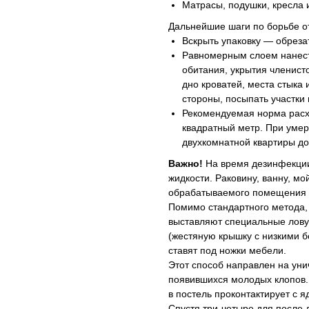
Матрасы, подушки, кресла 
Дальнейшие шаги по борьбе о
Вскрыть упаковку — обреза
Равномерным слоем нанест
обитания, укрытия членист
дно кроватей, места стыка 
стороны, посыпать участки
Рекомендуемая норма расхо
квадратный метр. При уме
двухкомнатной квартиры до
Важно!
На время дезинфекции
жидкости. Раковину, ванну, мо
обрабатываемого помещения 
Помимо стандартного метода,
выставляют специальные лову
(жестяную крышку с низкими б
ставят под ножки мебели.
Этот способ направлен на ун
появившихся молодых клопов. 
в постель проконтактирует с я
Спустя три-четыре для после