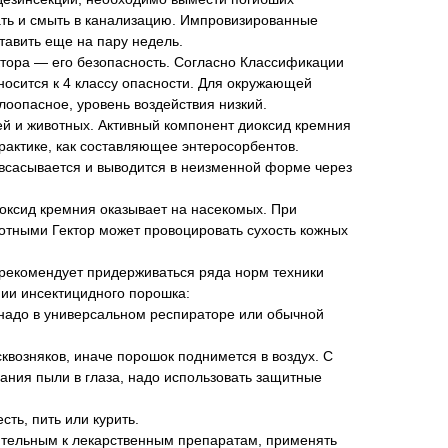
ать и смыть в канализацию. Импровизированные
тавить еще на пару недель.
ктора — его безопасность. Согласно Классификации
носится к 4 классу опасности. Для окружающей
оопасное, уровень воздействия низкий.
й и животных. Активный компонент диоксид кремния
рактике, как составляющее энтеросорбентов.
 всасывается и выводится в неизменной форме через
ксид кремния оказывает на насекомых. При
отными Гектор может провоцировать сухость кожных
 рекомендует придерживаться ряда норм техники
нии инсектицидного порошка:
адо в универсальном респираторе или обычной
сквозняков, иначе порошок поднимется в воздух. С
ния пыли в глаза, надо использовать защитные
сть, пить или курить.
ительным к лекарственным препаратам, применять