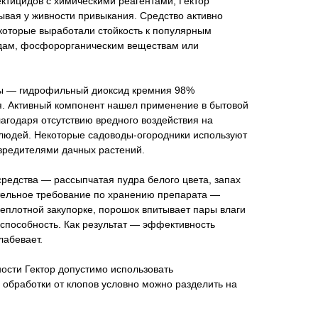
ектицидов с химическими реагентами, Гектор
зывая у живности привыкания. Средство активно
 которые выработали стойкость к популярным
идам, фосфорорганическим веществам или
ы — гидрофильный диоксид кремния 98%
я. Активный компонент нашел применение в бытовой
агодаря отсутствию вредного воздействия на
людей. Некоторые садоводы-огородники используют
 вредителями дачных растений.
редства — рассыпчатая пудра белого цвета, запах
ательное требование по хранению препарата —
неплотной закупорке, порошок впитывает пары влаги
способность. Как результат — эффективность
лабевает.
ости Гектор допустимо использовать
 обработки от клопов условно можно разделить на