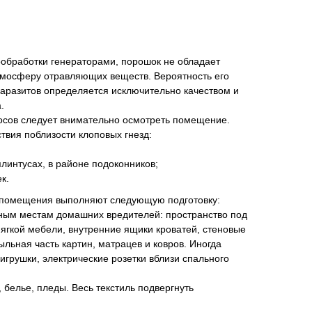
ообработки генераторами, порошок не обладает
атмосферу отравляющих веществ. Вероятность его
паразитов определяется исключительно качеством и
.
сосов следует внимательно осмотреть помещение.
твия поблизости клоповых гнезд:
плинтусах, в районе подоконников;
к.
 помещения выполняют следующую подготовку:
нным местам домашних вредителей: пространство под
мягкой мебели, внутренние ящики кроватей, стеновые
льная часть картин, матрацев и ковров. Иногда
игрушки, электрические розетки вблизи спального
 белье, пледы. Весь текстиль подвергнуть