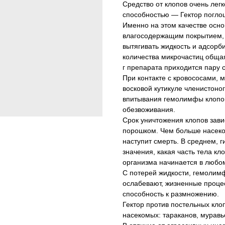
Средство от клопов очень лег
способностью — Гектор поглощ
Именно на этом качестве осно
влагосодержащим покрытием, с
вытягивать жидкость и адсорби
количества микрочастиц обща
г препарата приходится пару 
При контакте с кровососами, 
восковой кутикуле членистон
впитывания гемолимфы клопов
обезвоживания.
Срок уничтожения клопов зав
порошком. Чем больше насеко
наступит смерть. В среднем, г
значения, какая часть тела к
организма начинается в любом
С потерей жидкости, гемолим
ослабевают, жизненные проце
способность к размножению.
Гектор против постельных кл
насекомых: тараканов, муравье