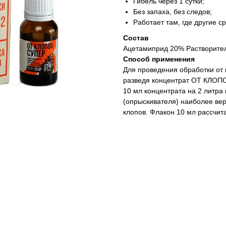
Гибель через 1 сутки;
Без запаха, без следов;
Работает там, где другие 
Состав
Ацетамиприд 20% Растворите
Способ применения
Для проведения обработки от 
разведя концентрат ОТ КЛОПО
10 мл концентрата на 2 литра
(опрыскивателя) наиболее ве
клопов. Флакон 10 мл рассчит
Тип средства: концентрат эму
Спектр действия: клопы
Спектр действия: блохи
Спектр действия: тараканы
Действующее вещество: ацет
Страна: Россия