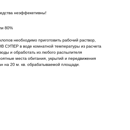
средства неэффекетивны!
ли 80%
клопов необходимо приготовить рабочий раствор,
В СУПЕР в воде комнатной температуры из расчета
 воды и обработать из любого распылителя
роятные места обитания, укрытий и передвижения
ан на 20 м. кв. обрабатываемой площади.
льсии
амиприд