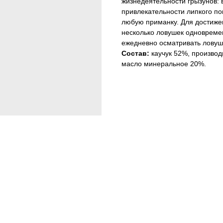
жизнедеятельности грызунов: 
привлекательности липкого по
любую приманку. Для достиже
несколько ловушек одновреме
ежедневно осматривать ловуш
Состав:
каучук 52%, производ
масло минеральное 20%.
Тип средства: клеевая ловушк
Спектр действия: мыши
Спектр действия: крысы
Спектр действия: муравьи
Спектр действия: тараканы
Действующее вещество: клей
Страна: Китай