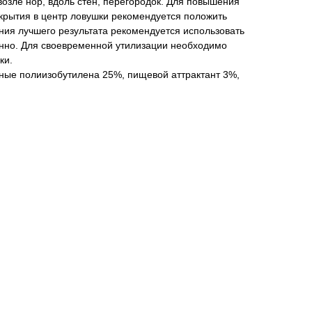
возле нор, вдоль стен, перегородок. Для повышения
крытия в центр ловушки рекомендуется положить
ния лучшего результата рекомендуется использовать
нно. Для своевременной утилизации необходимо
ки.
ные полиизобутилена 25%, пищевой аттрактант 3%,
а