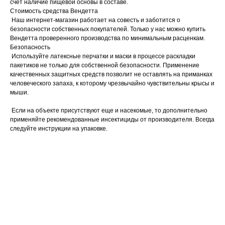
счет наличие пищевой основы в составе.
Стоимость средства Вендетта
Наш интернет-магазин работает на совесть и заботится о
безопасности собственных покупателей. Только у нас можно купить
Вендетта проверенного производства по минимальным расценкам.
Безопасность
Используйте латексные перчатки и маски в процессе раскладки
пакетиков не только для собственной безопасности. Применение
качественных защитных средств позволит не оставлять на приманках
человеческого запаха, к которому чрезвычайно чувствительны крысы и
мыши.
Если на объекте присутствуют еще и насекомые, то дополнительно
применяйте рекомендованные инсектициды от производителя. Всегда
следуйте инструкции на упаковке.
Тип средства: тесто брикеты
Спектр действия: крысы
Спектр действия: мыши
Действующее вещество: бродифакум
Страна: Россия