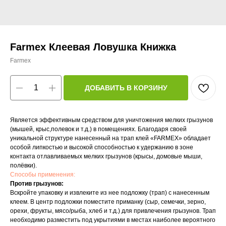
Farmex Клеевая Ловушка Книжка
Farmex
ДОБАВИТЬ В КОРЗИНУ
Является эффективным средством для уничтожения мелких грызунов
(мышей, крыс,полевок и т.д.) в помещениях. Благодаря своей
уникальной структуре нанесенный на трап клей «FARMEX» обладает
особой липкостью и высокой способностью к удержанию в зоне
контакта отлавливаемых мелких грызунов (крысы, домовые мыши,
полёвки).
Способы применения:
Против грызунов:
Вскройте упаковку и извлеките из нее подложку (трап) с нанесенным
клеем. В центр подложки поместите приманку (сыр, семечки, зерно,
орехи, фрукты, мясо/рыба, хлеб и т.д.) для привлечения грызунов. Трап
необходимо разместить под укрытиями в местах наиболее вероятного