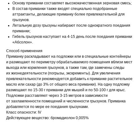
Основу приманки составляет высококачественная зерновая смесь;
В состав приманки также входят специально подобранные
аттрактанты, делающие приманку более привлекательной для
грызунов.
Летальную дозу грызуны набирают после однократного поедания
приманки;
Гибель грызунов наступает на 4-15 день после поедания приманки
«Абсолон».
Способ применения
Приманку раскладывают на подложки или в специальные контейнеры
и размещают по периметру обрабатываемого помещения вблизи мест
выхода или кормления грызунов, а также там, где замечены следы
их жизнедеятельности (погрызы, экскременты). Для увеличения
привлекательности рекомендуется добавить к приманке растительное
масло или сахар (до 3% от общего веса приманки). На одну подложку
размещают по 15-30 г приманки для мышей и по 50-100 г для крыс.
Подложки расставляют через 3-15 метров в зависимости
от захламленности помещений и численности грызунов. Приманка
добавляется по мере ее поедания грызунами.
Класс опасности: IV
Действующее вещество: бромадиолон 0,005%
Тип средства: Зерно
Спектр действия: мыши