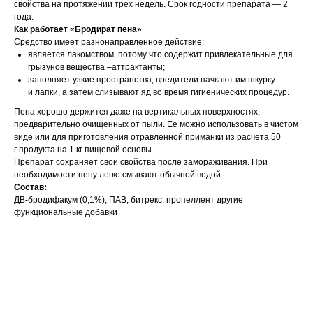
свойства на протяжении трех недель. Срок годности препарата — 2
года.
Как работает «Бродират пена»
Средство имеет разнонаправленное действие:
является лакомством, потому что содержит привлекательные для
грызунов вещества –аттрактанты;
заполняет узкие пространства, вредители пачкают им шкурку
и лапки, а затем слизывают яд во время гигиенических процедур.
Пена хорошо держится даже на вертикальных поверхностях,
предварительно очищенных от пыли. Ее можно использовать в чистом
виде или для приготовления отравленной приманки из расчета 50
г продукта на 1 кг пищевой основы.
Препарат сохраняет свои свойства после замораживания. При
необходимости пену легко смывают обычной водой.
Состав:
ДВ-бродифакум (0,1%), ПАВ, битрекс, пропеллент другие
функциональные добавки
Тип средства: пена
Спектр действия: мыши
Спектр действия: крысы