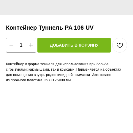
Контейнер Туннель PA 106 UV
ДОБАВИТЬ В КОРЗИНУ
Контейнер в форме тоннеля для использования при борьбе
с грызунами: как мышами, так и крысами. Применяется на объектах
для помещения внутрь родентицидной приманки. Изготовлен
из прочного пластика. 297×125×90 мм.
Тип средства: механическая ловушка
Спектр действия: крысы
Спектр действия: мыши
Страна: Венгрия