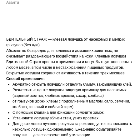
Аванти
ДОБАВИТЬ В КОРЗИНУ
БДИТЕЛЬНЫЙ СТРАЖ — клеевая ловушка от насекомых и мелких
грызунов (без яда)
Абсолютно безвредно для человека и домашних животных, не
оказывает раздражающего воздействия на кожу. Клеевые ловушки
Бдительный Страж просты в применении и могут быть установлены в
любом месте, в том числе в местах хранения пищевых продуктов.
Вскрытые ловушки сохраняют активность в течении трех месяцев.
Способ применения:
Аккуратно открыть ловушку и отделить бумагу, закрывающую клей.
Разместить в центе ловушки пищевую приманку для насекомых
(вареный желток, хлебные крошки, сахар, колбаса)
от грызунов (корки хлебы с подсолнечным маслом, сало, семечки,
колбаса, кошачий и собачий корм)
С помощью клапана для фиксации сомкните замок.
Установите ловушку вблизи стен, узких проемах.
Для достижения лучшего результата рекомендуется использовать
несколько ловушек одновременно. Ежедневно осматривайте
ловушки — для своевременной утилизации.