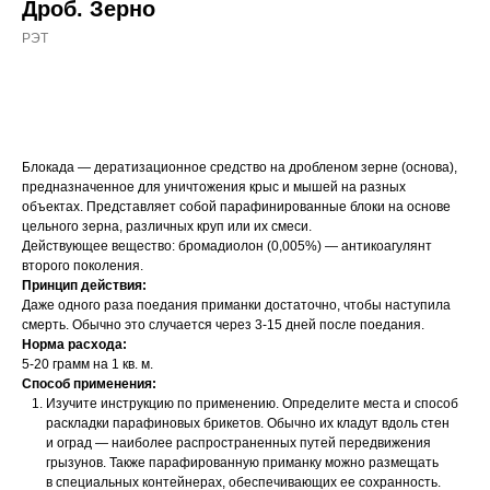
Дроб. Зерно
РЭТ
ДОБАВИТЬ В КОРЗИНУ
Блокада — дератизационное средство на дробленом зерне (основа),
предназначенное для уничтожения крыс и мышей на разных
объектах. Представляет собой парафинированные блоки на основе
цельного зерна, различных круп или их смеси.
Действующее вещество: бромадиолон (0,005%) — антикоагулянт
второго поколения.
Принцип действия:
Даже одного раза поедания приманки достаточно, чтобы наступила
смерть. Обычно это случается через 3-15 дней после поедания.
Норма расхода:
5-20 грамм на 1 кв. м.
Способ применения:
Изучите инструкцию по применению. Определите места и способ
раскладки парафиновых брикетов. Обычно их кладут вдоль стен
и оград — наиболее распространенных путей передвижения
грызунов. Также парафированную приманку можно размещать
в специальных контейнерах, обеспечивающих ее сохранность.