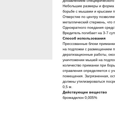
добавлением специфического 
Небольшие размеры и форма п
борьбе с мышами и крысами п
Отверстие по центру позволяе
металлический стержень, что 
Однократного поедания средст
Вредитель погибает на 3-7 сут
Способ использования
Прессованные блоки приманк
на подложки с размещением п
дератизационные работы, око
уничтожении мышей на подложк
количество приманки при борь
отравления определяется с у
помещения. Загрязненная, ос
должны утилизироваться посре
0,5 м.
Действующее вещество
бромадилон 0,005%