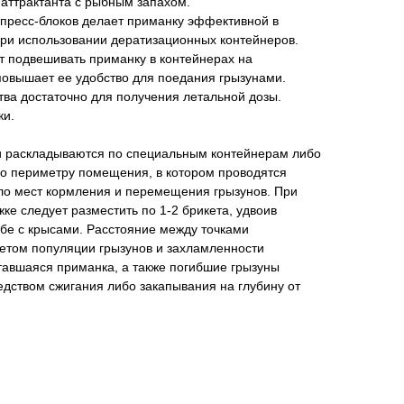
аттрактанта с рыбным запахом.
ресс-блоков делает приманку эффективной в
ри использовании дератизационных контейнеров.
т подвешивать приманку в контейнерах на
повышает ее удобство для поедания грызунами.
ва достаточно для получения летальной дозы.
ки.
и раскладываются по специальным контейнерам либо
о периметру помещения, в котором проводятся
ло мест кормления и перемещения грызунов. При
е следует разместить по 1-2 брикета, удвоив
бе с крысами. Расстояние между точками
четом популяции грызунов и захламленности
тавшаяся приманка, а также погибшие грызуны
дством сжигания либо закапывания на глубину от