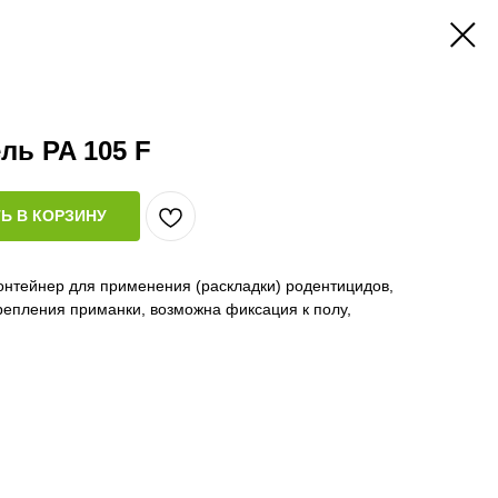
ль PA 105 F
Ь В КОРЗИНУ
онтейнер для применения (раскладки) родентицидов,
репления приманки, возможна фиксация к полу,
овушка