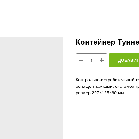
Контейнер Тунне
ДОБАВИТ
Контрольно-истребительный к
оснащен замками, системой к
размер 297×125×90 мм.
Тип средства: механическая л
Спектр действия: крысы
Спектр действия: мыши
Страна: Венгрия