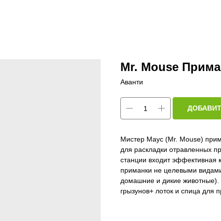
Mr. Mouse Прима
Аванти
ДОБАВИТ
Мистер Маус (Mr. Mouse) при
для раскладки отравленных пр
станции входит эффективная 
приманки не целевыми видами 
домашние и дикие животные).
грызунов+ лоток и спица для 
Тип средства: механическая л