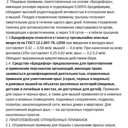
.2. Пищевые приманки, приготовленные на основе «Бродефора»,
имеющие розовую окраску и содержащие 0,005% бродифакума,
обладают высокой родентицидной активностью в отношении крыс
и мышей. Поедая отравленную приманку, грызуны получают
смертельную дозу в течение одного-двух дней. Клиника отравления
типична для антикоагулянтов: понижение свертываемости крови,
приводящая к кровотечениям, а через 3-8 суток — к гибели грызунов.
1.3.
Бродифакум относится к I классу чрезвычайно опасных
веществ по ГОСТ 12.1.007-76. LD50
при введении в желудок крыс
составляет 0,42 — 0,56 мг/кг, мышей — 0,4 мг/кг. При нанесении на кожу
кроликов LD5o составляет 0,25-0,62 мг/кг, крыс — 3,2-5,2 мг/кг.
Обладает выраженным кумулятивным действием (Ккум.
1.4.
Средство «Бродефор» предназначено для приготовления
и применения персоналом организаций, имеющих право
заниматься дезинфекционной деятельностью, отравленных
приманок для уничтожения крыс (серых, черных и водяных)
и домовых мышей на объектах различных категорий (пищевые,
детские и лечебные в местах, не доступных для детей).
Приманки
для серых и черных крыс, а также для мышей применяются в нежилых
сухих и влажных помещениях, подземных сооружениях, подвалах,
погребах, канализационной сети, жилых домах и квартирах. Для
уничтожения водяных крыс — на застроенных территориях
населенных пунктов.
2. ПРИГОТОВЛЕНИЕ ОТРАВЛЕННЫХ ПРИМАНОК
2.1. Отравленную приманку для борьбы с грызунами (крысы серые,