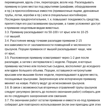
перемещения, вдоль стен, перегородок, возле нор. Раскладывать
приманку в сухих местах под укрытиями (шкафами, оборудованием
и пр.) в приспособленных емкостях (приманочные ящики, дренажные
трубы, лотки, коробки и пр.) или в специальных контейнерах.
Последнее предпочтительнее, т. к. повышают поедаемость средства,
препятствуя его растаскиванию грызунами, а также усложняют доступ
к приманке нецелевым видам животных.
3.3. Приманку раскладывают по 50-100 г от крыс или по 10-25
г от мышей.
3.4. Расстояние между точками раскладки приманки 2-15
м в зависимости от захламленности помещений и численности
грызунов. Порции приманок от мышей раскладывают чаще, чем
от крыс.
3.5. Разложенную приманку осматривают через 1-2 дня после
раскладки, а затем с интервалом в 1 неделю. Порции, в которых
приманка частично или полностью съедена, восполняют до исходного
или вдвое большего объема. Порции, оставшиеся нетронутыми
крысами или мышами более недели, перекладывают в другие места,
посещаемые грызунами. Загрязненную или испорченную приманку
меняют на новую. Работу ведут до исчезновения грызунов.
3.6. В связи с возможностью вторичных отравлений трупы грызунов
следует регулярно (вплоть до полного окончания работ) собирать для
их по следующего захоронения или сжигания.
3.7. По окончании работ остатки приманки и емкости из-под приманок
собирают для повторного использования (если они пригодны для этих