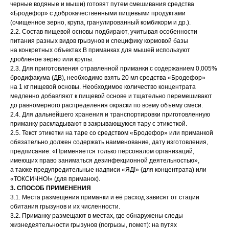
черные водяные и мыши) готовят путем смешивания средства
«Бродефор» с доброкачественными пищевыми продуктами
(очищенное зерно, крупа, гранулированный комбикорм и др.).
2.2. Состав пищевой основы подбирают, учитывая особенности
питания разных видов грызунов и специфику кормовой базы
на конкретных объектах.В приманках для мышей используют
дробленое зерно или крупы.
2.3. Для приготовления отравленной приманки с содержанием 0,005%
бродифакума (ДВ), необходимо взять 20 мл средства «Бродефор»
на 1 кг пищевой основы. Необходимое количество концентрата
медленно добавляют к пищевой основе и тщательно перемешивают
до равномерного распределения окраски по всему объему смеси.
2.4. Для дальнейшего хранения и транспортировки приготовленную
приманку раскладывают в закрывающуюся тару с этикеткой.
2.5. Текст этикетки на таре со средством «Бродефор» или приманкой
обязательно должен содержать наименование, дату изготовления,
предписание: «Применяется только персоналом организаций,
имеющих право заниматься дезинфекционной деятельностью»,
а также предупредительные надписи «ЯД!» (для концентрата) или
«ТОКСИЧНО!» (для приманок).
3. СПОСОБ ПРИМЕНЕНИЯ
3.1. Места размещения приманки и её расход зависят от стации
обитания грызунов и их численности.
3.2. Приманку размещают в местах, где обнаружены следы
жизнедеятельности грызунов (погрызы, помет): на путях