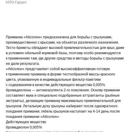
НПО-Гарант
ДОБАВИТЬ В КОРЗИНУ
Приманка «Абсолон» предназначена для борьбы с грызунами,
преимущественно с крысами, на объектах различного назначения.
Тесто-брикеты обладают высокой привлекательностью для крыс даже
в условиях обильной кормовой базы, поэтому особо рекомендуются
к применению там, где другие средства и методы борьбы с грызунами
не дали результата.
«Абсолон» представляет собой высокоэффективную готовую
к применению приманку в форме тестообразной массы красного
цвета, упакованную в индивидуальные фильтр-пакетики
с содержанием в качестве действующего вещества 0,005%
бромадиолона — антикоагулянта 2-го поколения. Основу приманки
составляет мука и специально подобранные аттрактанты (рыбные
экстракты), делающие приманку максимально привлекательной для
грызунов. Летальную дозу грызуны набирают после однократного
поедания приманки; гибель грызунов наступает на 4-14 день после
поедания приманки «Абсолон».
Действующее вещество
бромадиолон 0,005%