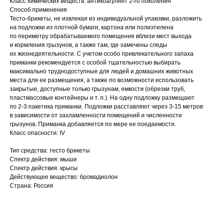
Класс химических веществ: антикоагулянт 2-го поколения
Способ применения
Тесто-брикеты, не извлекая из индивидуальной упаковки, разложить
на подложки из плотной бумаги, картона или полиэтилена
по периметру обрабатываемого помещения вблизи мест выхода
и кормления грызунов, а также там, где замечены следы
их жизнедеятельности. С учетом особо привлекательного запаха
приманки рекомендуется с особой тщательностью выбирать
максимально труднодоступные для людей и домашних животных
места для ее размещения, а также по возможности использовать
закрытые, доступные только грызунам, емкости (обрезки труб,
пластмассовые контейнеры и т. п.). На одну подложку размещают
по 2-3 пакетика приманки. Подложки расставляют через 3-15 метров
в зависимости от захламленности помещений и численности
грызунов. Приманка добавляется по мере ее поедаемости.
Класс опасности: IV
Тип средства: тесто брикеты
Спектр действия: мыши
Спектр действия: крысы
Действующее вещество: бромадиолон
Страна: Россия