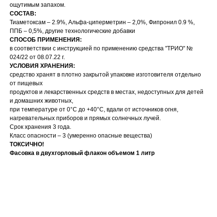
ощутимым запахом.
СОСТАВ:
Тиаметоксам – 2.9%, Альфа-циперметрин – 2,0%, Фипронил 0.9 %,
ППБ – 0,5%, другие технологические добавки
СПОСОБ ПРИМЕНЕНИЯ:
в соответствии с инструкцией по применению средства "ТРИО" №
024/22 от 08.07.22 г.
УСЛОВИЯ ХРАНЕНИЯ:
средство хранят в плотно закрытой упаковке изготовителя отдельно
от пищевых
продуктов и лекарственных средств в местах, недоступных для детей
и домашних животных,
при температуре от 0°С до +40°С, вдали от источников огня,
нагревательных приборов и прямых солнечных лучей.
Срок хранения 3 года.
Класс опасности – 3 (умеренно опасные вещества)
ТОКСИЧНО!
Фасовка в двухгорловый флакон объемом 1 литр
Тип средства: микрокапсулированная суспензия
Спектр действия: тараканы
Спектр действия: клопы
Спектр действия: клещи
Спектр действия: блохи
Спектр действия: муравьи