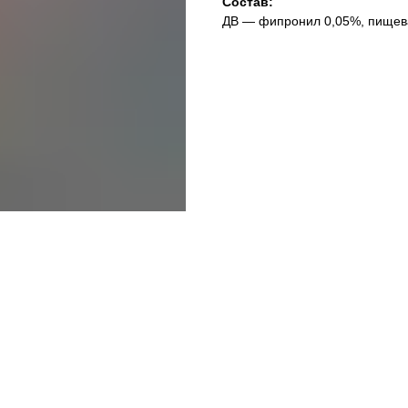
Состав:
ДВ — фипронил 0,05%, пищева
Тип средства: гель
Спектр действия: тараканы
Действующее вещество: фипр
Страна: Россия