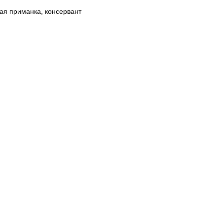
я приманка, консервант
онил