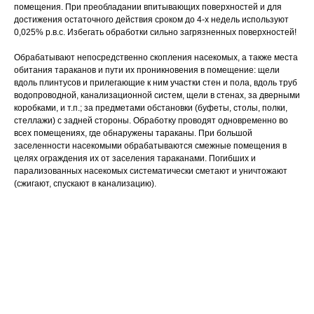
помещения. При преобладании впитывающих поверхностей и для
достижения остаточного действия сроком до 4-х недель используют
0,025% р.в.с. Избегать обработки сильно загрязненных поверхностей!
Обрабатывают непосредственно скопления насекомых, а также места
обитания тараканов и пути их проникновения в помещение: щели
вдоль плинтусов и прилегающие к ним участки стен и пола, вдоль труб
водопроводной, канализационной систем, щели в стенах, за дверными
коробками, и т.п.; за предметами обстановки (буфеты, столы, полки,
стеллажи) с задней стороны. Обработку проводят одновременно во
всех помещениях, где обнаружены тараканы. При большой
заселенности насекомыми обрабатываются смежные помещения в
целях ограждения их от заселения тараканами. Погибших и
парализованных насекомых систематически сметают и уничтожают
(сжигают, спускают в канализацию).
Тип средства: микрокапсулированная суспензия
Спектр действия: тараканы
Спектр действия: блохи
Спектр действия: муравьи
Спектр действия: осы
Спектр действия: мухи
Спектр действия: комары
Действующее вещество: фипронил
Страна: Россия