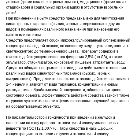
детских (кроме спален и игровых комнат), медицинских (кроме палат
стационаров) и социальных организациях в отсутствие взрослых и
детей.
При применении в быту средство предназначено для уничтожения
синантропных тараканов (рыжих, черных, американских и других
видов) в помещениях различного назначения при нанесении его
кистью или валиком.
Средство представляет собой микрокапсулированный суспензионный
концентрат на водной основе, по внешнему виду – густая жидкость от
светло-жёлтого до тёмно-бежевого цвета. Препарат содержит в
качестве действующего вещества фипронил 2,5% (по ДВ), а также
эмульгатор, стабилизатор, консервант, пищевые аттрактанты, воду.
Средство обладает острым инсектицидным действием в отношении
различных видов синантропных тараканов (рыжих, черных,
американских). Продолжительность остаточного действия составляет
2-4 недели и зависит от вида тараканов, концентрации и нормы
расхода, типа обрабатываемой поверхности, общего санитарного
состояния объекта. Эффективность действия средства зависит также
от уровня чувствительности к фенилпиразолам популяций тараканов
на обрабатываемых объектах.
По параметрам острой токсичности при введении в желудок и
нанесении на кожу препарат относится к 4 классу малоопасных
веществ по ГОСТ12.1.007-76. Пары средства в насыщающих
концентрациях по степени летучести относятся к 4 классу