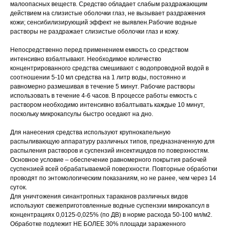
малоопасных веществ. Средство обладает слабым раздражающим
действием на слизистые оболочки глаз, не вызывает раздражения
кожи; сенсибилизирующий эффект не выявлен.Рабочие водные
растворы не раздражает слизистые оболочки глаз и кожу.
Непосредственно перед применением емкость со средством
интенсивно взбалтывают. Необходимое количество
концентрированного средства смешивают с водопроводной водой в
соотношении 5-10 мл средства на 1 литр воды, постоянно и
равномерно размешивая в течение 5 минут. Рабочие растворы
использовать в течение 4-6 часов. В процессе работы емкость с
раствором необходимо интенсивно взбалтывать каждые 10 минут,
поскольку микрокапсулы быстро оседают на дно.
Для нанесения средства используют крупнокапельную
распыливающую аппаратуру различных типов, предназначенную для
распыления растворов и суспензий инсектицидов по поверхностям.
Основное условие – обеспечение равномерного покрытия рабочей
суспензией всей обрабатываемой поверхности. Повторные обработки
проводят по энтомологическим показаниям, но не ранее, чем через 14
суток.
Для уничтожения синантропных тараканов различных видов
используют свежеприготовленные водные суспензии микрокапсул в
концентрациях 0,0125-0,025% (по ДВ) в норме расхода 50-100 мл/м2.
Обработке подлежит НЕ БОЛЕЕ 30% площади зараженного