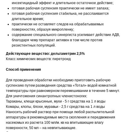
инсектицидный эффект и длительное остаточное действие;
готовая рабочая суспензия практически не имеет запаха;
готовая рабочая суспензия стабильна, не расслаивается
длительное время;
практически не оставляет следов на обрабатываемых
поверхностях, образуя микропленку;
содержание специального синергиста усиливает действие АДВ,
благодаря чему препарат активен в том числе против
резистентных популяций.
Действующее вещество: дельтаметрин 2,5%
Класс химических веществ: пиретроид
Способ применения
Для проведения обработки необходимо приготовить рабочую
суспензию путем разведения средства «Тотал» водой комнатной
температуры при равномерном перемешивании в течение 5 минут.
Для уничтожения синантропных членистоногих:
Тараканы, клещи крысиные, мухи - 5 г средства на 1 л воды
Комары, клопы, блохи, муравьи - 2,5 г средства на 1 л воды
Наносить рабочий раствор при помощи любой распылительной
аппаратуры в рекомендуемые места скопления и передвижения
насекомых из расчета 100 мл/м. кв на впитывающие влагу
поверхности, 50 мл – на невпитывающие.