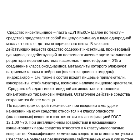
ДОБАВИТЬ В КОРЗИНУ
Средство инсектицидное – паста «ДУПЛЕКС» (далее по тексту –
средство) представляет собой пищевую приманку в виде однородной
массы от светло- до темно-коричневого цвета. В качестве
действующих веществ средство содержит: инсектицид, производный
гуанидина, воздействующий на постсинаптические ацетилхолиновые
рецепторы нервной системы насекомых – динотефуран – 2% и
соединение класса оксидиазинов, метаболиты которого блокируют
натриевые каналы в нейронах (является проинсектицидом) –
индоксакарб – 1%, также в состав входят пищевые привлекатели,
консерванты, стабилизаторы, возможно наличие пищевого красителя.
Средство обладает инсектицидной активностью в отношении
синантропных тараканов и муравьев. Остаточное действие средства
сохраняется более месяца.
По параметрам острой токсичности при введении в желудок и
нанесении на кожу средство относится к 4 классу опасности
(малоопасных) веществ в соответствии с классификацией ГОСТ
12.1.007-76. При ингаляционном воздействии в насыщающих
концентрациях пары средства относятся к 4 классу малоопасных
веществ по Классификации химических веществ по степени летучести.
Средство не обладает раздражающим действием на кожу и слизистые