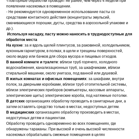
-Повторные обработки проводят не ранее, чем через 4 недели при
появлении насекомых в помещении.
- Не рекомендуется одновременное использование пасты со
средствами контактного действия (концентраты эмульсий,
смачивающиеся порошки, дусты, средства в аэрозольной упаковке и
др.).
Используя насадку, пасту можно наносить в труднодоступные для
обработок места
На кухне
: за и вдоль щелей плинтусов, за раковиной, холодильником,
кухонным гарнитуром, в полках, в щели и трещины поверхностей,
около ведер или бачков для сбора мусора и пищевых отходов.
В ванной комнате и туалете
: вблизи труб горячего, холодного
водоснабжения, канализационных труб, за шкафчиками, вблизи
стиральной машинки, около унитаза, под ванной или душевой.
В жилых комнатах и офисных помещениях
: за шкафами, внутри
полок, за дверными коробками, вблизи труб отопительной системы,
вблизи электрических приборов (компьютеры, кассовые аппараты,
электрические щиты) электрические короба, под натяжные потолки.
В детских
организациях обработку проводить в санитарные дни, а
затем оставлять средство только в местах, недоступных детям.
В медицинских
организациях обработку производить в местах,
недоступных детям и пациентам.
Обработку проводить одновременно во всех помещениях, где
обнаружены тараканы. При высокой и очень высокой численности
насекомых обрабатывать смежные помещения в целях