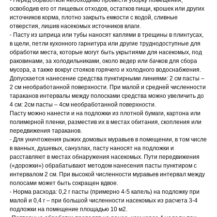
- Перед обработкой необходимо провести уборку помещения,
освободив его от пищевых отходов, остатков пищи, крошек или других
источников корма, плотно закрыть емкости с водой, сливные
отверстия, лишив насекомых источников влаги.
- Пасту из шприца или тубы наносят каплями в трещины в плинтусах,
в щели, петли кухонного гарнитура или другие труднодоступные для
обработки места, которые могут быть укрытиями для насекомых, под
раковинами, за холодильниками, около ведер или бачков для сбора
мусора, а также вокруг стояков горячего и холодного водоснабжения.
Допускается нанесение средства пунктирными линиями: 2 см пасты –
2 см необработанной поверхности. При малой и средней численности
тараканов интервалы между полосками средства можно увеличить до
4 см: 2см пасты – 4см необработанной поверхности.
Пасту можно нанести и на подложки из плотной бумаги, картона или
полимерной пленки, разместив их в местах обитания, скопления или
передвижения тараканов.
- Для уничтожения рыжих домовых муравьев в помещении, в том числе
в ванных, душевых, санузлах, пасту наносят на подложки и
расставляют в местах обнаружения насекомых. Пути передвижения
(«дорожки») обрабатывают методом нанесения пасты пунктиром с
интервалом 2 см. При высокой численности муравьев интервал между
полосами может быть сокращен вдвое.
- Норма расхода: 0,2 г пасты (примерно 4-5 капель) на подложку при
малой и 0,4 г – при большой численности насекомых из расчета 3-4
подложки на помещение площадью 10 м2.