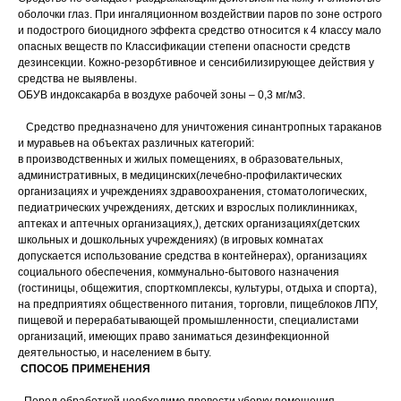
оболочки глаз. При ингаляционном воздействии паров по зоне острого
и подострого биоцидного эффекта средство относится к 4 классу мало
опасных веществ по Классификации степени опасности средств
дезинсекции. Кожно-резорбтивное и сенсибилизирующее действия у
средства не выявлены.
ОБУВ индоксакарба в воздухе рабочей зоны – 0,3 мг/м3.
Средство предназначено для уничтожения синантропных тараканов
и муравьев на объектах различных категорий:
в производственных и жилых помещениях, в образовательных,
административных, в медицинских(лечебно-профилактических
организациях и учреждениях здравоохранения, стоматологических,
педиатрических учреждениях, детских и взрослых поликлинниках,
аптеках и аптечных организациях,), детских организациях(детских
школьных и дошкольных учреждениях) (в игровых комнатах
допускается использование средства в контейнерах), организациях
социального обеспечения, коммунально-бытового назначения
(гостиницы, общежития, спорткомплексы, культуры, отдыха и спорта),
на предприятиях общественного питания, торговли, пищеблоков ЛПУ,
пищевой и перерабатывающей промышленности, специалистами
организаций, имеющих право заниматься дезинфекционной
деятельностью, и населением в быту.
СПОСОБ ПРИМЕНЕНИЯ