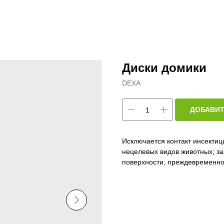
Диски домики
DEXA
ДОБАВИТ
Исключается контакт инсектиц
нецелевых видов животных; з
поверхности, преждевременно
Тип средства: домики для геля
Спектр действия: тараканы
Спектр действия: муравьи
Страна: Польша