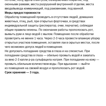
потолке, полу, вдоль плинтусов, облицовочных покрытий, под
оконными рамами, места разрушений внутренней отделки, места
ввода/вывода коммуникаций, под раковинами, под ванной.
Меры предосторожности
Обработку помещений проводить в отсутствии людей, домашних
животных, птиц, рыб, при открытых форточках, в средствах
индивидуальной защиты (респиратор, очки, перчатки), соблюдая
общие правила гигиены. По окончании работы прополоскать рот,
вымыть руки и лицо водой с мылом. Помещение после обработки
проветрить не менее 1 часа. Через 2-3 часа провести влажную уборку
открытых участков помещения, оставляя лак в скрытых местах, после
чего возможен допуск людей в помещение.
Не допускать попадание средства в глаза и на слизистые. При
попадании средства в глаза — обильно промыть водой и закапать
за веко 2-3 капли р-ра сульфацила натрия. При попадании на кожу —
промыть обильным количеством воды. При вдыхании — выйти
из помещения на свежий воздух и прополоскать рот водой.
Срок хранения — 3 года.
Тип средства: лак
Спектр действия: тараканы
Спектр действия: клопы
Спектр действия: блохи
Спектр действия: муравьи
Спектр действия: комары