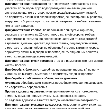
Для уничтожения тараканов:
по плинтусам и прилегающим к ним
участкам пола, вдоль труб водопроводной и канализационной
системы, по щелям в стенах, местам ввода/вывода коммуникаций,
по периметру оконных и дверных проемов, вентиляционных решёток,
вокруг мест сбора мусора, по тыльной поверхности мебели, в ванных
комнатах и санузлах.
Для уничтожения клопов:
по напольным плинтусам, карнизам,
участкам стен и пола на 20 см от них, с тыльной стороны мебели
и предметов интерьера, по деревянным частям и стыкам деталей
в кроватях, диванах, креслах, щелям в стенах, под подоконниками,
в местах отставания обоев, по оборотной стороне картин и ковров,
периметру оконных и дверных проемов, вентиляционных решеток,
в местах ввода/вывода коммуникаций.
Для уничтожения мух и комаров:
стекла и рамы окон, стены в местах
частой посадки.
Для борьбы с блохами:
подсобные помещения (подвалы) по полу
и стенам на высоту 0,5 метров, по периметру входных проемов.
Для борьбы с рабочими особями рыжих домовых
муравьев:
обрабатывают санузлы, подсобные помещения, душевые,
по «дорожкам» передвижения.
Против садовых муравьев:
пути проникновения их в помещение:
отмостку дома, по периметру крыльца, террассы, веранды,
по садовым дорожкам, в местах выхода насекомых на поверхность.
Для уничтожения мокриц и двухвосток:
отверстия и щели в стенах,