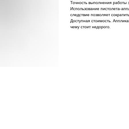
Точность выполнения работы з
Использование пистолета-аппл
следствие позволяет сократит
Доступная стоимость. Апплика
чему стоит недорого.
Спектр действия: тараканы
Спектр действия: муравьи
Тип средства: гель
Страна: Италия