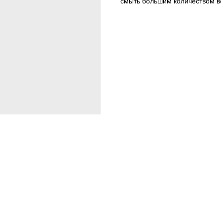
смыть большим количеством в
Тип средства: приманка в кон
Спектр действия: тараканы
Действующее вещество: фипр
Страна: Россия