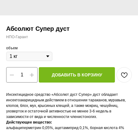
Абсолют Супер дуст
НПО-Гарант
объем
ДОБАВИТЬ В КОРЗИНУ
Инсектицидное средство «Абсолют дуст Супер» дуст обладает
инсектоакарицидным действием в отношении тараканов, муравьев,
клопов, блох, мух, крысиных клещей, а также мокриц, чешуйниц,
уховерток и остаточной активностью не менее 3-6 недель в
зависимости от вида и численности членистоногих.
Действующее вещество:
альфациперметрин 0,05%, ацетамиприд 0,1%, борная кислота 4%