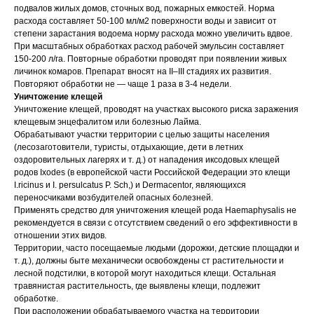
подвалов жилых домов, сточных вод, пожарных емкостей. Норма
расхода составляет 50-100 мл/м2 поверхности воды и зависит от
степени зарастания водоема норму расхода можно увеличить вдвое.
При масштабных обработках расход рабочей эмульсин составляет
150-200 л/га. Повторные обработки проводят при появлении живых
личинок комаров. Препарат вносят на II–III стадиях их развития.
Повторяют обработки не — чаще 1 раза в 3-4 недели.
Уничтожение клещей
Уничтожение клещей, проводят на участках высокого риска заражения
клещевым энцефалитом или болезнью Лайма.
Обрабатывают участки территории с целью защиты населения
(лесозаготовители, туристы, отдыхающие, дети в летних
оздоровительных лагерях и т. д.) от нападения иксодовых клещей
родов Ixodes (в европейской части Российской Федерации это клещи
I.ricinus и I. persulcatus P. Sch,) и Dermacentor, являющихся
переносчиками возбудителей опасных болезней.
Применять средство для уничтожения клещей рода Haemaphysalis не
рекомендуется в связи с отсутствием сведений о его эффективности в
отношении этих видов.
Территории, часто посещаемые людьми (дорожки, детские площадки и
т. д.), должны быте механически освобождены ст растительности и
лесной подстилки, в которой могут находиться клещи. Остальная
травянистая растительность, где выявлены клещи, подлежит
обработке.
При расположении обрабатываемого участка на территории