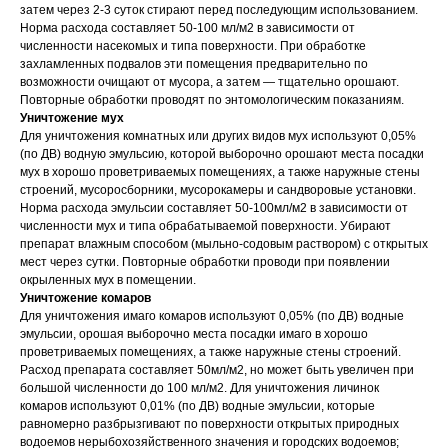
затем через 2-3 суток стирают перед последующим использованием.
Норма расхода составляет 50-100 мл/м2 в зависимости от
численности насекомых и типа поверхности. При обработке
захламленных подвалов эти помещения предварительно по
возможности очищают от мусора, а затем — тщательно орошают.
Повторные обработки проводят по энтомологическим показаниям.
Уничтожение мух
Для уничтожения комнатных или других видов мух используют 0,05%
(по ДВ) водную эмульсию, которой выборочно орошают места посадки
мух в хорошо проветриваемых помещениях, а также наружные стены
строений, мусоросборники, мусорокамеры и сандворовые установки.
Норма расхода эмульсии составляет 50-100мл/м2 в зависимости от
численности мух и типа обрабатываемой поверхности. Убирают
препарат влажным способом (мыльно-содовым раствором) с открытых
мест через сутки. Повторные обработки проводи при появлении
окрыленных мух в помещении.
Уничтожение комаров
Для уничтожения имаго комаров используют 0,05% (по ДВ) водные
эмульсии, орошая выборочно места посадки имаго в хорошо
проветриваемых помещениях, а также наружные стены строений.
Расход препарата составляет 50мл/м2, но может быть увеличен при
большой численности до 100 мл/м2. Для уничтожения личинок
комаров используют 0,01% (по ДВ) водные эмульсии, которые
равномерно разбрызгивают по поверхности открытых природных
водоемов нерыбохозяйственного значения и городских водоемов;