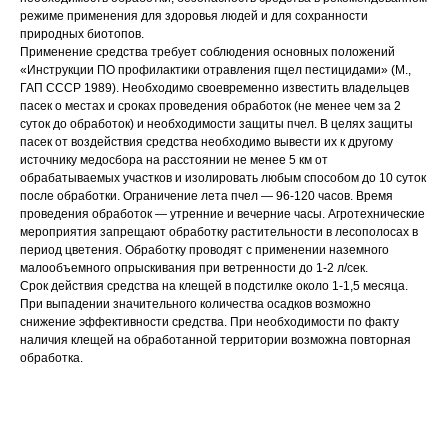
режиме применения для здоровья людей и для сохранности
природных биотопов.
Применение средства требует соблюдения основных положений
«Инструкции ПО профилактики отравления гщел пестицидами» (М.,
ГАП СССР 1989). Необходимо своевременно известить владельцев
пасек о местах и сроках проведения обработок (не менее чем за 2
суток до обработок) и необходимости защиты пчел. В целях защиты
пасек от воздействия средства необходимо вывести их к другому
источнику медосбора на расстоянии не менее 5 км от
обрабатываемых участков и изолировать любым способом до 10 суток
после обработки. Ограничение лета пчел — 96-120 часов. Время
проведения обработок — утренние и вечерние часы. Агротехнические
мероприятия запрещают обработку растительности в лесополосах в
период цветения. Обработку проводят с применении наземного
малообъемного опрыскивания при ветренности до 1-2 л/сек.
Срок действия средства на клещей в подстилке около 1-1,5 месяца.
При выпадении значительного количества осадков возможно
снижение эффективности средства. При необходимости по факту
наличия клещей на обработанной территории возможна повторная
обработка.
Тип средства: концентрат эмульсии
Спектр действия: тараканы
Спектр действия: клопы