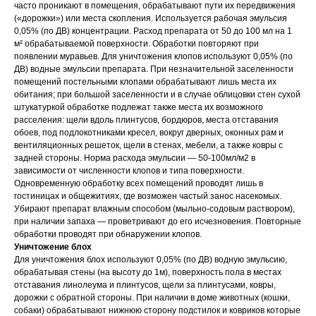
часто проникают в помещения, обрабатывают пути их передвижения
(«дорожки») или места скопления. Используется рабочая эмульсия
0,05% (по ДВ) концентрации. Расход препарата от 50 до 100 мл на 1
м² обрабатываемой поверхности. Обработки повторяют при
появлении муравьев. Для уничтожения клопов используют 0,05% (по
ДВ) водные эмульсии препарата. При незначительной заселенности
помещений постельными клопами обрабатывают лишь места их
обитания; при большой заселенности и в случае облицовки стен сухой
штукатуркой обработке подлежат также места их возможного
расселения: щели вдоль плинтусов, бордюров, места отставания
обоев, под подлокотниками кресел, вокруг дверных, оконных рам и
вентиляционных решеток, щели в стенах, мебели, а также ковры с
задней стороны. Норма расхода эмульсии — 50-100мл/м2 в
зависимости от численности клопов и типа поверхности.
Одновременную обработку всех помещений проводят лишь в
гостиницах и общежитиях, где возможен частый занос насекомых.
Убирают препарат влажным способом (мыльно-содовым раствором),
при наличии запаха — проветривают до его исчезновения. Повторные
обработки проводят при обнаружении клопов.
Уничтожение блох
Для уничтожения блох используют 0,05% (по ДВ) водную эмульсию,
обрабатывая стены (на высоту до 1м), поверхность пола в местах
отставания линолеума и плинтусов, щели за плинтусами, ковры,
дорожки с обратной стороны. При наличии в доме животных (кошки,
собаки) обрабатывают нижнюю сторону подстилок и ковриков которые