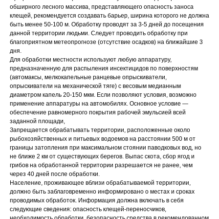
обширного лесного массива, представляющего опасность заноса
клещей, рекомендуется создавать барьер, ширина которого не должна
быть менее 50-100 м. Обработку проводят за 3-5 дней до посещения
данной территории людьми. Следует проводить обработку при
благоприятном метеопрогнозе (отсутствие осадков) на ближайшие 3
дня.
Для обработки местности используют любую аппаратуру,
предназначенную для распыления инсектицидов по поверхностям
(автомаксы, мелкокапельные ранцевые опрыскиватели,
опрыскиватели на механической тяге) с весовым медианным
диаметром капель 20-150 мкм. Если позволяют условия, возможно
применение аппаратуры на автомобилях. Основное условие —
обеспечение равномерного покрытия рабочей эмульсией всей
заданной площади,
Запрещается обрабатывать территории, расположенные около
рыбохозяйственных и питьевых водоемов на расстоянии 500 м от
границы затопления при максимальном стоянии паводковых вод, но
не ближе 2 км от существующих берегов. Выпас скота, сбор ягод и
грибов на обработанной территории разрешается не ранее, чем
через 40 дней после обработки.
Население, проживающее вблизи обрабатываемой территории,
должно быть заблаговременно информировано о местах и сроках
проводимых обработок. Информация должна включать в себя
следующие сведения: опасность клещей-переносчиков,
необходимость обработки, безопасность средства в рекомендованном