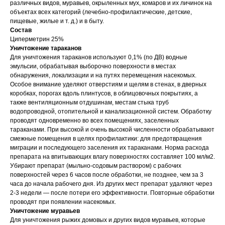
различных видов, муравьев, окрыленных мух, комаров и их личинок на
объектах всех категорий (лечебно-профилактические, детские,
пищевые, жилые и т. д.) и в быту.
Состав
Циперметрин 25%
Уничтожение тараканов
Для уничтожения тараканов используют 0,1% (по ДВ) водные
эмульсии, обрабатывая выборочно поверхности в местах
обнаружения, локализации и на путях перемещения насекомых.
Особое внимание уделяют отверстиям и щелям в стенах, в дверных
коробках, порогах вдоль плинтусов, в облицовочных покрытиях, а
также вентиляционным отдушинам, местам стыка труб
водопроводной, отопительной и канализационной систем. Обработку
проводят одновременно во всех помещениях, заселенных
тараканами. При высокой и очень высокой численности обрабатывают
смежные помещения в целях профилактики: для предотвращения
миграции и последующего заселения их тараканами. Норма расхода
препарата на впитывающих влагу поверхностях составляет 100 мл/м2.
Убирают препарат (мыльно-содовым раствором) с рабочих
поверхностей через 6 часов после обработки, не позднее, чем за 3
часа до начала рабочего дня. Из других мест препарат удаляют через
2-3 недели — после потери его эффективности. Повторные обработки
проводят при появлении насекомых.
Уничтожение муравьев
Для уничтожения рыжих домовых и других видов муравьев, которые